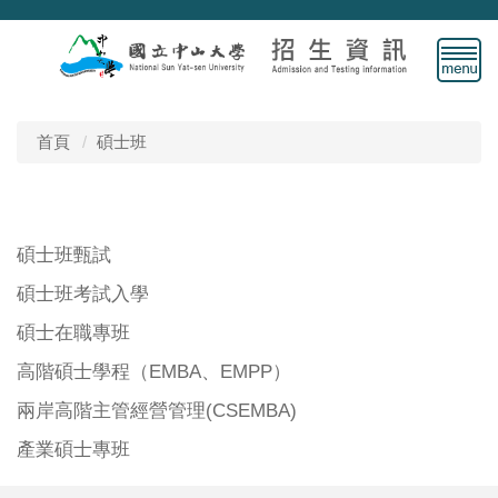
跳
到
主
要
內
容
首頁
碩士班
區
碩士班甄試
碩士班考試入學
碩士在職專班
高階碩士學程（EMBA、EMPP）
兩岸高階主管經營管理(CSEMBA)
產業碩士專班