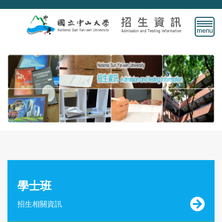
跳
到
主
要
內
容
區
學士班
招生相關資訊