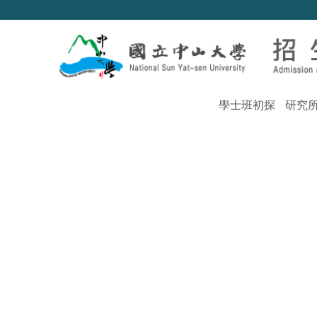
跳
到
主
要
內
容
區
學士班初探
研究